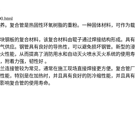
0.html
养。复合管是热固性环氧树脂的重粉。一种固体材料，可作为载
块钢板的复合材料，该复合材料由辊子通过焊接结构形成。具有
气供应。钢管具有良好的导热性，可以避免损坏钢管。新型的浸
火性能，从而提高了消防用水和自动灭火喷水灭火系统的使用寿
，附着力强，韧性好
。
兰连接管较为常见，通常在施工现场直接焊接更方便。复合管厂
性能，特别是在加热时，并且具有良好的防冷缩性能，并且具有
影响复合管的使用寿命。