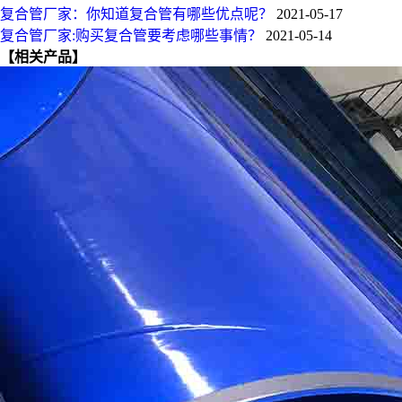
复合管厂家：你知道复合管有哪些优点呢？
2021-05-17
复合管厂家:购买复合管要考虑哪些事情？
2021-05-14
【相关产品】