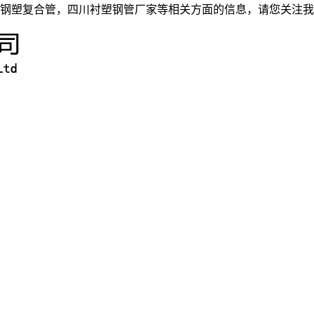
钢塑复合管，四川衬塑钢管厂家等相关方面的信息，请您关注我