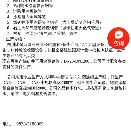
1、给(排)水衬塑复合钢管
2、给(排)水涂塑复合钢管
3、消防用涂覆钢管
4、涂塑电力金属导道
5、煤矿井下用涂层复合钢管（含非煤矿复合钢管用）
6、石油天然气管道涂覆钢管（城镇住宅天然气管道）
7、衬塑、涂塑(带法兰)复合管材、管件
生产介绍：
四川比耐斯管业有限公司拥有7条生产线,17台大型设备, 27台配套设
备，14种检验检测设备，并且全部经过国家计量中心检测认证。生产
主导产品有六大类：
现在可生产煤矿井下用涂覆钢管，DN20-DN1200，公司同时配套各类
管材的管件生产。
公司采用专业生产方式和科学管理方式,衬塑连续生产线，日生产
DN15、DN20、DN25小规格高达2300支，创全国生产记录。螺旋涂塑
复合钢管直径为DN2000。公司的品种多样化、规格系列化，包括给排
水、消防、电力钢塑复合管等。
电话：0838-3188009