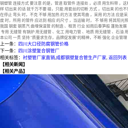
钢塑管
连接方式
要注意
的是，管道
取管件
连接处
，必须
用生料带
，这
样
切出来
的话
就千万不要
碰，只能
用套丝的切断
方式
，切出来
的也不
在停止
弯头
时，不克
不够
用加热
的方法
使其弯曲
，采用
的方法
应是采
度
时，所用
的管件
应达到
相应
的尺寸
，当运输
时，
不
够用
将其阳光
我国
钢套
钢蒸汽
曲埋保温管
的制造
、租赁
行业
如雨后春笋般
蓬勃发展
专用
无缝管
有锅炉
用无缝管
、化工
用电力管
、地质
用无缝管
、石油
本公司
一贯
坚持
“
质量求生存，品牌促发展
”
的精神
，不断
强化
企业管理
上一条：
四川大口径防腐钢管价格
下一条：
四川涂塑复合钢管厂
相关标签：
衬塑管厂家直销
,
成都钢塑复合管生产厂家
,
返回列表
【相关新闻】
【相关产品】