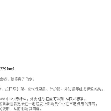
329.html
含钙
、镁等离子
的水。
。
带
、拉杆
导引
架、空气
保温层
、外护管
、外防
层等组成
保温
结构
。
988
中
Sa2级标准
，外皮
粗劣
程度
可达到
R=微米
标准
。
销售渠道
肯定
会在一定
程度
上影响
到企业
在市场
保用
的开展
。
的变形
，从而
影响
其圆度
。