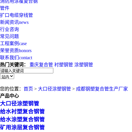
消防用涂覆复合钢
管件
扩口电缆穿线管
新闻资讯
news
行业咨询
常见问题
工程案例
case
荣誉资质
honors
联系我们
contact
热门关键词：
重庆复合管
衬塑钢管
涂塑钢管
您的位置：
首页
>
大口径涂塑钢管
>
成都钢塑复合管生产厂家
产品中心
大口径涂塑钢管
给水衬塑复合钢管
给水涂塑复合钢管
矿用涂层复合钢管