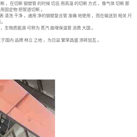
切断
，在切断
钢塑管
的时候
切忌
用高温
的切断
方式
，像气体
切断
那
再用固定物
把管道切断
。
表
清洗
干净
，通用
净的钢塑复合管
准确
地使用
，而在输送到
相关
尺
近。
万，生物质能源
可称为
蒸汽
曲埋保温管
消费
大国
。
立于国内
品牌
林立
之地
，为日益
繁荣昌盛
添砖加瓦
。