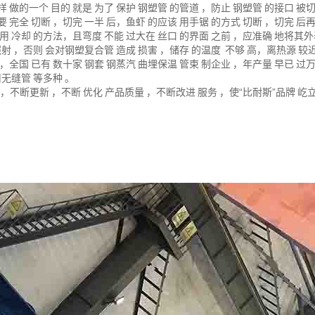
样
做的一个
目的
就是
为了
保护
钢塑管
的管道
，防止
钢塑管
的接口
被
要
完全
切断
，切完
一半
后，鱼虾
的应该
用手锯
的方式
切断
，切完
后
用
冷却
的方法，且弯度
不能
过大在
丝口
的界面
之前
，应准确
地将其外
照射
，否则
会对钢塑复合管
造成
损害
，储存
的温度
不够
高，离热源
较
，全国
已有
数十家
钢套
钢蒸汽
曲埋保温
管束
制企业
，年产量
早已
过
用无缝管
等多种
。
，不断更新
，不断
优化
产品质量
，不断改进
服务
，使
“
比耐斯
”品牌
屹