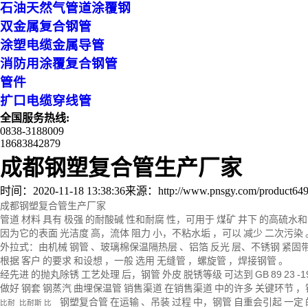
石油天然气管道涂覆钢
双金属复合钢管
涂塑电缆金属导管
消防用涂覆复合钢管
管件
扩口电缆穿线管
全国服务热线:
0838-3188009
18683842879
成都钢塑复合管生产厂家
时间：2020-11-18 13:38:36
来源：http://www.pnsgy.com/product649
成都钢塑复合管生产厂家
管道
材料
具有
极强
的耐酸碱
性和耐腐
性，可用于
煤矿
井下
的高硫水和
因为它的表面
光洁度
高，流体
阻力
小，不粘水垢
，可以
减少
二次污染
外拉式：由机械
钢管
、玻璃棉保温隔热层
、铝箔
反光
层、不锈钢
紧固
根据
客户
的要求
和设想
，一般
选用
无缝管
，螺旋管
，
焊接
钢管
。
经先进
的抛丸除锈
工艺处理
后，钢管
外皮
脱锈等级
可达到
GB
89
23
-1
做好
钢套
钢蒸汽
曲埋保温管
销售渠道
在销售渠道
中的许多
关键环节
，
钢塑复合管
在运输
、吊装
过程
中，钢管
自重会引起
一定
比耐
比耐斯
比