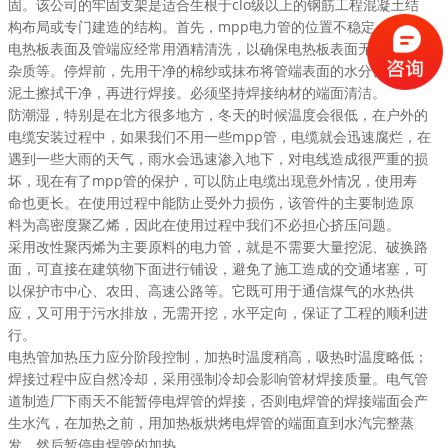
固
。
该
公司
的
牢固
支架
是
适合
生根
于clo级
以上
的
钢筋工程
混凝土结
构
布局
或
专门
建造
的
结构
。
首先
，mpp
电力管
的
位置
不稳定。
电热板
表面
及管端应
经常
用
酒精
清洗
，以
确保
电热板
表面
无油
、水、
杂质
等。
停
焊前
，先用
干净
的
棉纱
或
抹布
将管端
表面
的
水分
、
杂质
和
泥土
擦拭
干净
，再
进行
焊接
。
必须坚持
焊接
纳材的
端面
清洁
。
防
潮湿
，
特别是在
北方
很多
地方
，
冬天
的
时候
温度
会很低，在户外的
电缆
安装
过程
中，如果我们
不用
一些
mpp管，
电缆
就会
迅速
腐烂
，在
遇到
一些
大雨
的
天气
，
雨水
会
迅速
渗入
地下
，对
电线
造成
很严重的
损
坏
，
现在
有了
mpp管的
保护
，
可以
防止
电缆
出现意外
情况
，
使用寿
命
也更长。
在
使用
过程
中能
防止
受
外力
损伤
，该
管件
的
主要
制造
原
料
为
高密度
聚乙烯
，
因此
在
使用
过程
中
我们
不必
担心
挤压
问题
。
采用
改性
聚丙烯
为
主要
原料
的
电力管
，
就是
不需要
大量
挖泥
、破换
路
面
，可
直接
在
建筑物
下面
进行
铺设
，
避免
了
施工
造成
的
交通堵塞
，
可
以
保护
市中心
、
农田
、
高速公路
等。
它既可
用于
通信
煤气
的水热
供
应
，又可
用于
污水排放
，
无需
开挖
，
水平
定向
，
保证
了
工程
的
顺利进
行
。
电热管
加热
压力
应
分阶段
控制
，
加热
时
温度
稍高，
吸热
时
温度
略低
；
焊接
过程
中应
自然
冷却
，
采用
强制
冷却
会
影响
管材
焊接
质量
。
电气
管
道
制造厂
下雨天
不能
暂停
电焊
管的
焊接
，
否则
电焊
管的
焊接
端面
会
产
生
水汽
，在
加热
之前
，用
加热板
烘烤
电焊
管的
端面
直到
水汽
完整
蒸
发
，
然后
暂停
电焊
管的
加热
。