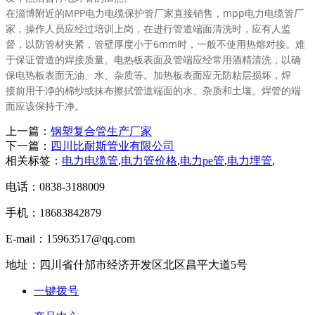
在
淄博
附近
的
MP
P
电力
电缆保护管
厂家
直接
销售
，mpp电力电缆管
厂
家
，
操作
人员
应
经过培训
上岗
，在
进行
管道
端面
清洗
时，应
有人
监
督
，
以防
管材
夹紧
，
管壁
厚度
小于
6mm
时，
一般
不
使用
热熔
对接
。
难
于
保证
管道
的
焊接
质量
。
电热板
表面
及管端应
经常
用
酒精
清洗
，以
确
保
电热板
表面
无油
、水、
杂质
等。
加热板
表面
应无防
粘层
损坏
，
焊
接
前用
干净
的
棉纱
或
抹布
擦拭
管道
端面
的水、
杂质
和
土壤
。
焊管
的
端
面
应该
保持
干净
。
上一篇：
钢塑复合管生产厂家
下一篇：
四川比耐斯管业有限公司
相关标签：
电力电缆管
,
电力管价格
,
电力pe管
,
电力埋管
,
电话：0838-3188009
手机：18683842879
E-mail：15963517@qq.com
地址：四川省什邡市经济开发区北区昌平大道5号
一键拨号