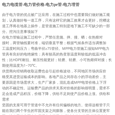
电力电缆管-电力管价格-电力pe管-电力埋管
由于
电力管
的
优点
被
广泛应用
，在
施工
过程
中也
需要
我们
做好
施工
规
划
，
认真
做好
每
一道
工序
，
只有
这样
它的
施工
效果
才会更好，
挖槽
这
道工序
将在
地基
上
操作
，是
管道
施工
特别
是
地下
施工
不可
缺少
的
一部
分
。
挖沟
注意事项
如下
在
电力管
输运
施工
过程
中，
严禁
任意
抛、摔、撞、晒；在
热熔
对
接
时，两管
轴线
要
对准
，端切
垂直
平整
；
根据
气候条件
适当
调整
加
工
温度
时间
压力
；弯曲半径≥
75
管径
。
MP
P
电力管
施工
须知
MP
P
电力
管
具有
良好
的电
绝缘性
；
具有
较高的热变形温度和较低的
低温
冲击
性
；比
HD
PE
耐拉
、
耐压性
能
更好
；轻磨、轻磨、
小可
热
熔焊
对接
；
长
期
使用
温度
为1~
70
℃。
供货商
向
经销商
收取
运费
也会
引起
价格
波动
，
不同
地区
市场
供应价
格
受其
进货
运输成本
的
影响
。
各地
产品
之间
存在
小的
浮动
差价
，
主
要
原因
是
市场需求
大，
生产厂家
多，
混乱
造成
MP
P
电管
价格
上下
浮
动
的
不确定性
。
运输费
产品
的
供求关系
对
价格
的
影响
很
明显
，
需求
不
足
会
造成
产品
积压
，
价格下降
，
供给
不足
则使
产品
价格上涨
。
供给和
需求
坚固
的
支座
可
用于
管道
中不允许有
任何
偏移
的
地方
。
使得
这根
管子
只
能
在我们两个
学生
的
牢固
支架
之间
膨胀
，使各
分支
管的
主体
位置
更
牢