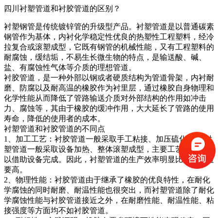
四川衬塑管道和衬胶管道的区别？
衬塑钢管是传统镀锌管的升级型产品。衬塑管道是以普通碳素
钢管作为基体，内衬化学稳定性优良的热塑性工程塑料，经冷
拉复合或滚塑成型，它既有钢管的机械性能，又有工程塑料的
耐腐蚀，缓结垢，不易生长微生物的特点，是输送酸、碱、
盐、有腐蚀性气体等介质的理想管道。
衬胶管道，是一种外部以钢或者硬质结构为管道骨架，内衬耐
磨、防腐以及耐高温的橡胶作为衬里层，通过橡胶自身物理和
化学性能从而降低了管路输送介质对外部结构的作用如冲击
力、腐蚀等，其由于橡胶的缓冲作用，大大延长了管路的使用
寿命，降低的使用者的成本。
衬塑管道和衬胶管道的不同点
1、加工工艺：衬胶管道一般采取手工粘接、加压硫化工艺;衬
塑管道一般采取设备加热、整体滚塑成型，主要工艺步骤都可
以借助设备完成。因此，衬塑管道的生产效率明显比衬胶管道
要高。
2、物理性能：衬胶管道由于继承了橡胶的优良特性，在耐化
学腐蚀的同时耐磨、耐温性能也很突出，而衬塑管道除了耐化
学腐蚀性能与衬胶管道接近之外，在耐磨性能、耐温性能、粘
接强度等方面均不如衬胶管道。