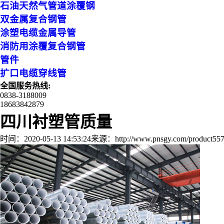
石油天然气管道涂覆钢
双金属复合钢管
涂塑电缆金属导管
消防用涂覆复合钢管
管件
扩口电缆穿线管
全国服务热线:
0838-3188009
18683842879
四川衬塑管质量
时间：2020-05-13 14:53:24
来源：http://www.pnsgy.com/product557