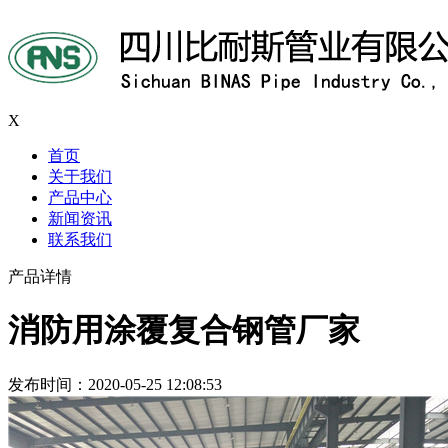
X
首页
关于我们
产品中心
新闻资讯
联系我们
产品详情
消防用涂覆复合钢管厂家
发布时间：2020-05-25 12:08:53