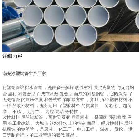
详细内容
南充涂塑钢管生产厂家
给
衬塑钢管
排水管道
，是由
多种多样
改性材料
共混
高聚物
与
无缝钢
管
里衬
衬
复合型
而成或
涂敷
复合型
而成的
衬塑钢管
，它既
保存
了
无缝钢管
的
抗压强度
和
传统式
的
联接
方式
，
并且
历经
塑胶材料
不
一样
的
改性材料
，
充分运用
了
塑胶材料
的
抗腐蚀
、
耐老化
、
超耐
磨
、
不銹
、
无毒性
、
内腔
光洁
等
特性
。
改性材料
后的
钢塑管
，可
做到
國家
质量标准
，是
國家
强烈推荐
应
用
在
工业建筑
、
大城市
给水排水
上的
特定
商品
，经
改性材料
后的
抗腐蚀
的
钢塑管
，是
原油
、
化工厂
、
电力工程
、
煤碳
、
货轮
、
港
口
等
制造行业
的工业管道的
取代
商品
。