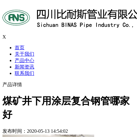
X
首页
关于我们
产品中心
新闻资讯
联系我们
产品详情
煤矿井下用涂层复合钢管哪家
好
发布时间：2020-05-13 14:54:02