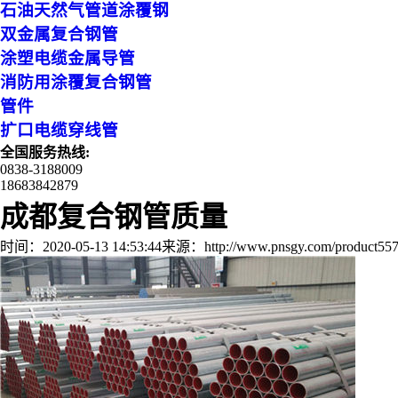
石油天然气管道涂覆钢
双金属复合钢管
涂塑电缆金属导管
消防用涂覆复合钢管
管件
扩口电缆穿线管
全国服务热线:
0838-3188009
18683842879
成都复合钢管质量
时间：2020-05-13 14:53:44
来源：http://www.pnsgy.com/product557