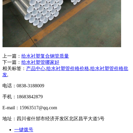
上一篇：
给水衬塑复合钢管质量
下一篇：
给水衬塑管哪家好
相关标签：
产品中心
,
给水衬塑管价格价格
,
给水衬塑管价格批
发
,
电话：0838-3188009
手机：18683842879
E-mail：15963517@qq.com
地址：四川省什邡市经济开发区北区昌平大道5号
一键拨号