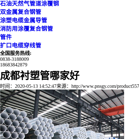
石油天然气管道涂覆钢
双金属复合钢管
涂塑电缆金属导管
消防用涂覆复合钢管
管件
扩口电缆穿线管
全国服务热线:
0838-3188009
18683842879
成都衬塑管哪家好
时间：2020-05-13 14:52:47
来源：http://www.pnsgy.com/product557