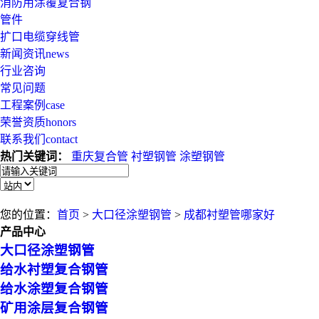
消防用涂覆复合钢
管件
扩口电缆穿线管
新闻资讯
news
行业咨询
常见问题
工程案例
case
荣誉资质
honors
联系我们
contact
热门关键词：
重庆复合管
衬塑钢管
涂塑钢管
您的位置：
首页
>
大口径涂塑钢管
>
成都衬塑管哪家好
产品中心
大口径涂塑钢管
给水衬塑复合钢管
给水涂塑复合钢管
矿用涂层复合钢管