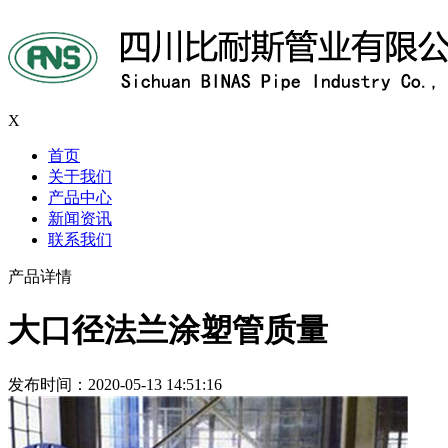
X
首页
关于我们
产品中心
新闻资讯
联系我们
产品详情
大口径法兰涂塑管质量
发布时间：2020-05-13 14:51:16