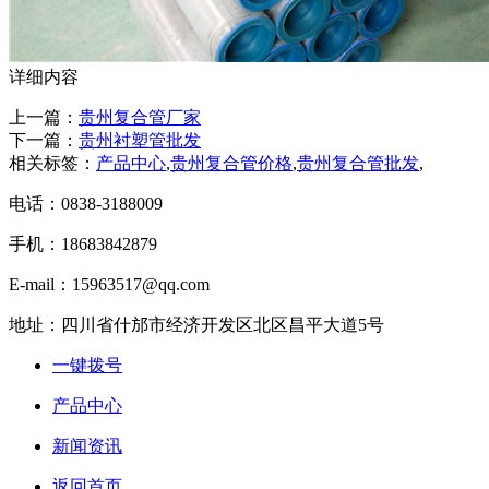
详细内容
上一篇：
贵州复合管厂家
下一篇：
贵州衬塑管批发
相关标签：
产品中心
,
贵州复合管价格
,
贵州复合管批发
,
电话：0838-3188009
手机：18683842879
E-mail：15963517@qq.com
地址：四川省什邡市经济开发区北区昌平大道5号
一键拨号
产品中心
新闻资讯
返回首页