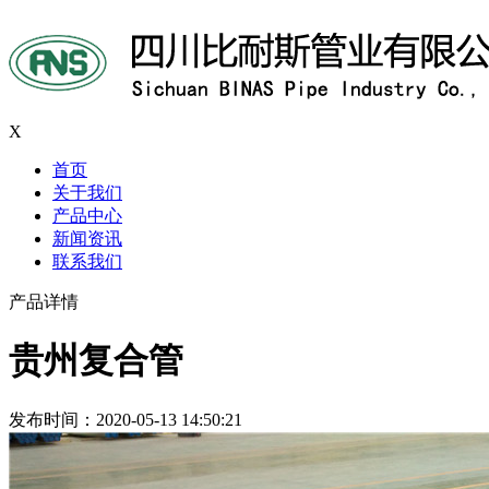
X
首页
关于我们
产品中心
新闻资讯
联系我们
产品详情
贵州复合管
发布时间：2020-05-13 14:50:21