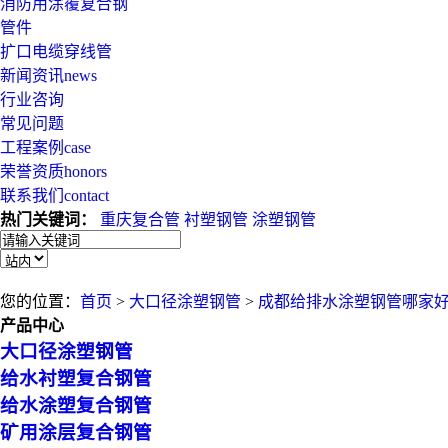
消防用涂覆复合钢
管件
扩口电缆穿线管
新闻资讯
news
行业咨询
常见问题
工程案例
case
荣誉资质
honors
联系我们
contact
热门关键词：
重庆复合管
衬塑钢管
涂塑钢管
您的位置：
首页
>
大口径涂塑钢管
>
成都给排水涂塑钢管哪家
产品中心
大口径涂塑钢管
给水衬塑复合钢管
给水涂塑复合钢管
矿用涂层复合钢管