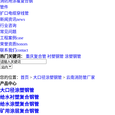
消防用涂覆复合钢
管件
扩口电缆穿线管
新闻资讯
news
行业咨询
常见问题
工程案例
case
荣誉资质
honors
联系我们
contact
热门关键词：
重庆复合管
衬塑钢管
涂塑钢管
您的位置：
首页
>
大口径涂塑钢管
>
云南消防管厂家
产品中心
大口径涂塑钢管
给水衬塑复合钢管
给水涂塑复合钢管
矿用涂层复合钢管