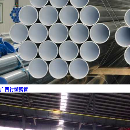
广西衬塑钢管