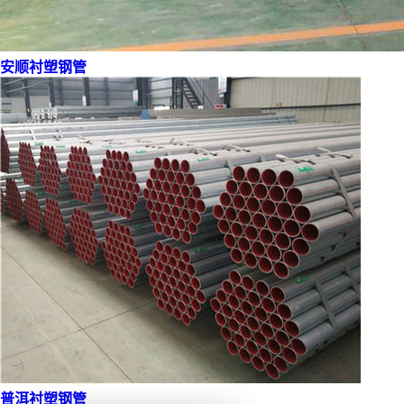
安顺衬塑钢管
普洱衬塑钢管