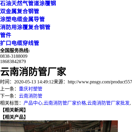
石油天然气管道涂覆钢
双金属复合钢管
涂塑电缆金属导管
消防用涂覆复合钢管
管件
扩口电缆穿线管
全国服务热线:
0838-3188009
18683842879
云南消防管厂家
时间：2020-05-13 14:49:12
来源：http://www.pnsgy.com/product557
上一条：
重庆衬塑管
下一条：
云南消防管
相关标签：
产品中心
,
云南消防管厂家价格
,
云南消防管厂家批发
,
【相关新闻】
【相关产品】