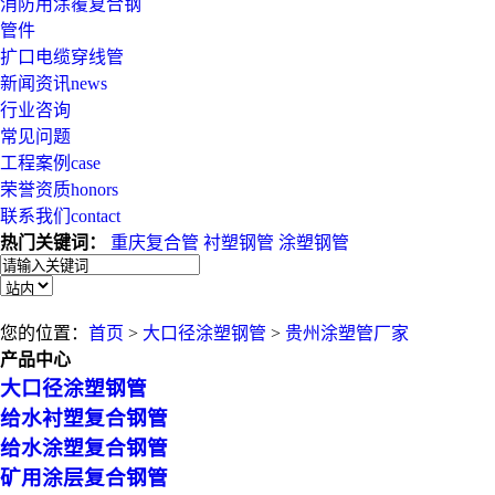
消防用涂覆复合钢
管件
扩口电缆穿线管
新闻资讯
news
行业咨询
常见问题
工程案例
case
荣誉资质
honors
联系我们
contact
热门关键词：
重庆复合管
衬塑钢管
涂塑钢管
您的位置：
首页
>
大口径涂塑钢管
>
贵州涂塑管厂家
产品中心
大口径涂塑钢管
给水衬塑复合钢管
给水涂塑复合钢管
矿用涂层复合钢管