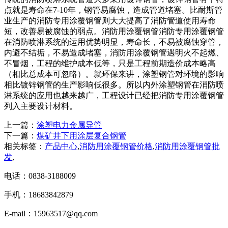
点就是寿命在7-10年，钢管易腐蚀，造成管道堵塞。比耐斯管
业生产的消防专用涂覆钢管则大大提高了消防管道使用寿命
短，改善易被腐蚀的弱点。消防用涂覆钢管消防专用涂覆钢管
在消防喷淋系统的运用优势明显，寿命长，不易被腐蚀穿管，
内避不结垢，不易造成堵塞，消防用涂覆钢管遇明火不起燃、
不冒烟，工程的维护成本低等，只是工程前期造价成本略高
（相比总成本可忽略）。就环保来讲，涂塑钢管对环境的影响
相比镀锌钢管的生产影响低很多。所以内外涂塑钢管在消防喷
淋系统的应用也越来越广，工程设计已经把消防专用涂覆钢管
列入主要设计材料。
上一篇：
涂塑电力金属导管
下一篇：
煤矿井下用涂层复合钢管
相关标签：
产品中心
,
消防用涂覆钢管价格
,
消防用涂覆钢管批
发
,
电话：0838-3188009
手机：18683842879
E-mail：15963517@qq.com