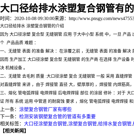
大口径给排水涂塑复合钢管有的
时间：2020-10-08 09:30:00
来源：http://www.pnsgy.com/news47553
大口径
给排水
涂塑复合钢管的介绍
因为
大口径涂
塑
复合型
无缝钢管
应用
于
大中小型
系统
中，一旦
产品
个
产品品质
难题
：
一、
无缝管
表面
的
准备
解决
：在
涂覆之前
，
无缝管
表面
的
准备
解决
因而
生产加工
大口径涂
塑
复合型
无缝钢管
的
生产商
在
选择
生产设备
决
机械设备
。
二、无缝管
去毛刺 质量 :大口径涂塑 复合 无缝钢管 一般 采用 直缝焊管 ，但
对
直缝焊管
来讲
，
由于
焊接管
直径
大，壁
厚厚的
，
焊接管
内焊筋高，
三、
熔化
管
电弧焊接
电焊焊接
后
电焊焊接
部位
的
涂层
修补
：
对于
大
证
所有
系统
运用
中
管道
的
耐腐蚀
要求
，
熔化
管
电弧焊接
电焊焊接
和
上一条：
涂塑复合钢管厂家有哪些
下一条：
检测安装钢塑复合管的管道有多重要
相关标签：
大口径涂塑复合钢管
,
涂塑复合钢管
,
给排水复合钢管
,
【相关新闻】