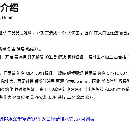
介绍
9.html
出现
产品品质难题
，将对其
造成
十分
大
伤害
，
因而
在大口径涂
塑
复合
质量
伤害
涂层
粘结力
。
时，
开始
要
选择
好
无缝管
的
准备
解决
机械设备
，要想
生产加工
出
合格
尽量 符合 GB/T3091标准 ，螺旋 缝埋弧焊 管尽量 符合 SY /T5 037
毛刺
大，而
无缝管
镀塑时
涂层
厚薄
仅为0.5
mm
，
因此
彻底消除
焊接
口径
熔化
管对接焊缝 ，
由于
电弧焊接
电焊焊接
时
电焊焊接
和热
伤害
区
热
伤害
区
部位
尽量
在
安装
现场
进行
二次
涂层
修补
。
给排水涂塑复合钢管
,
大口径给排水管
,
返回列表