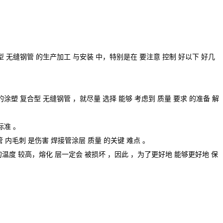
型
无缝钢管
的
生产加工
与
安装
中，
特别是在
要
注意
控制
好
以下
好几
的涂
塑
复合型
无缝钢管
，就
尽量
选择
能够
考虑到
质量
要求
的
准备
解
标准 。
管
内
毛刺
是
伤害
焊接管涂层
质量
的
关键
难点
。
的
温度
较高，
熔化
层一定会 被
损坏
，
因此
，
为了更好地
能够更好地
保