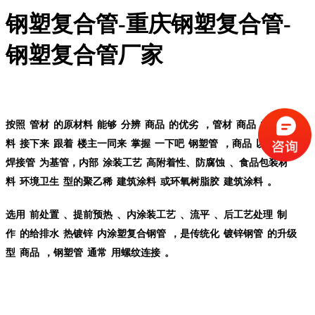
钢塑复合管-重庆钢塑复合管-
钢塑复合管厂家
按照
管材
的
原材料
能够
分辨
商品
的
优劣
，
管材
商品
的
详细资
料
接下来
跟着
楼主
一同来
掌握
一下吧
钢塑管
，
商品
以
无缝管
、
焊接管
为基管，
内部
涂装工艺
高
附着性
、
防腐蚀
、
食品包装材
料
环境卫生
型的
聚乙稀
建筑涂料
或
环氧树脂胶
建筑涂料
。
选用
前
处置
、
提前预热
、内
涂装工艺
、
流平
、后
工艺处理
制
作
的
给排水
热镀锌
内
涂塑复合钢管
，是
传统化
镀锌钢管
的
升级
型
商品
，
钢塑管
通常
用
螺纹连接
。