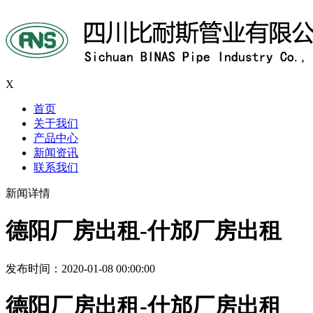
X
首页
关于我们
产品中心
新闻资讯
联系我们
新闻详情
德阳厂房出租-什邡厂房出租
发布时间：2020-01-08 00:00:00
德阳厂房出租-什邡厂房出租