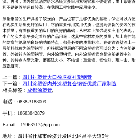
源。再者，国外建筑消防给水系统大多采用紫铜管和不锈钢管，由于紫铜管
和不锈钢管的造价较高，在我国工程实践中应用较少。
涂塑钢管的生产具备了较强的
，
产品也有了足够优质的基础，保证可以方便
在现实生活里更好的应用，它的重要作用实用优质，也提高设备的安装的技
术质量，有着很重要的应用的良好的基础，从根本上加强现实应用的表现，
生产的实力水平决定着终的产品用途，这其中管材本身的质量，加上高性能
的防腐与绝缘的良好的功能特点，都是必要的质量标准。在钢管管壁涂上一
层塑料就称为涂塑钢管，但根据涂塑层的不同涂塑钢管可以分为：内涂塑钢
管、外镀锌内涂塑钢管、内外涂塑钢管。内外涂塑钢管也是涂塑钢管中的一
种。其特点内壁光滑、磨擦阻力小、不结垢；重量轻、韧性好、耐冲击、耐
压强度高。
上一篇：
四川衬塑管大口径厚壁衬塑钢管
下一篇：
四川涂塑管内外涂塑复合钢管优质厂家制造
相关标签：
成都涂塑管
,
电话：0838-3188009
手机：18683842879
E-mail：15963517@qq.com
地址：四川省什邡市经济开发区北区昌平大道5号