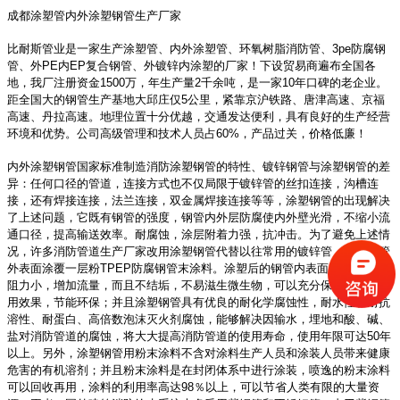
成都涂塑管内外涂塑钢管生产厂家
比耐斯管业是一家生产涂塑管、内外涂塑管、环氧树脂消防管、
3pe防腐钢
管、外PE内EP复合钢管、外镀锌内涂塑的厂家！下设贸易商遍布全国各
地，我厂注册资金1500万，年生产量2千余吨，是一家10年口碑的老企业。
距全国大的钢管生产基地大邱庄仅5公里，紧靠京沪铁路、唐津高速、京福
高速、丹拉高速。地理位置十分优越，交通发达便利，具有良好的生产经营
环境和优势。公司高级管理和技术人员占60%，产品过关，价格低廉！
内外涂塑钢管国家标准制造消防涂塑钢管的特性、镀锌钢管与涂塑钢管的差
异：任何口径的管道，连接方式也不仅局限于镀锌管的丝扣连接，沟槽连
接，还有焊接连接，法兰连接，双金属焊接连接等等，涂塑钢管的出现解决
了上述问题，它既有钢管的强度，钢管内外层防腐使内外壁光滑，不缩小流
通口径，提高输送效率。耐腐蚀，涂层附着力强，抗冲击。为了避免上述情
况，许多消防管道生产厂家改用涂塑钢管代替以往常用的镀锌管，如在钢管
外表面涂覆一层粉
TPEP防腐钢管末涂料。涂塑后的钢管内表面光滑，流体
阻力小，增加流量，而且不结垢，不易滋生微生物，可以充分保证流量和使
用效果，节能环保；并且涂塑钢管具有优良的耐化学腐蚀性，耐水性和耐抗
溶性、耐蛋白、高倍数泡沫灭火剂腐蚀，能够解决因输水，埋地和酸、碱、
盐对消防管道的腐蚀，将大大提高消防管道的使用寿命，使用年限可达50年
以上。另外，涂塑钢管用粉末涂料不含对涂料生产人员和涂装人员带来健康
危害的有机溶剂；并且粉末涂料是在封闭体系中进行涂装，喷逸的粉末涂料
可以回收再用，涂料的利用率高达98％以上，可以节省人类有限的大量资