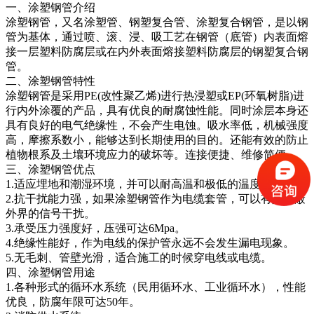
一、涂塑钢管介绍
涂塑钢管，又名涂塑管、钢塑复合管、涂塑复合钢管，是以钢
管为基体，通过喷、滚、浸、吸工艺在钢管（底管）内表面熔
接一层塑料防腐层或在内外表面熔接塑料防腐层的钢塑复合钢
管。
二、涂塑钢管特性
涂塑钢管是采用PE(改性聚乙烯)进行热浸塑或EP(环氧树脂)进
行内外涂覆的产品，具有优良的耐腐蚀性能。同时涂层本身还
具有良好的电气绝缘性，不会产生电蚀。吸水率低，机械强度
高，摩擦系数小，能够达到长期使用的目的。还能有效的防止
植物根系及土壤环境应力的破坏等。连接便捷、维修简便。
三、涂塑钢管优点
1.适应埋地和潮湿环境，并可以耐高温和极低的温度。
2.抗干扰能力强，如果涂塑钢管作为电缆套管，可以有效屏蔽
外界的信号干扰。
3.承受压力强度好，压强可达6Mpa。
4.绝缘性能好，作为电线的保护管永远不会发生漏电现象。
5.无毛刺、管壁光滑，适合施工的时候穿电线或电缆。
四、涂塑钢管用途
1.各种形式的循环水系统（民用循环水、工业循环水），性能
优良，防腐年限可达50年。